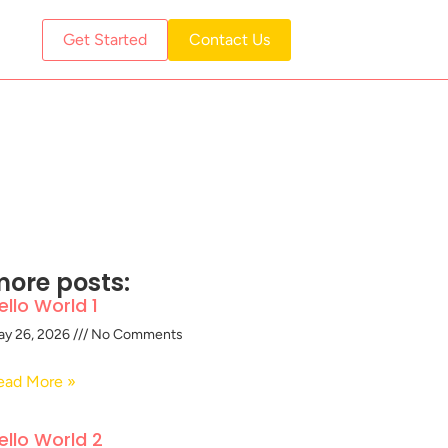
Get Started
Contact Us
ore posts:
ello World 1
ay 26, 2026
No Comments
ead More »
ello World 2