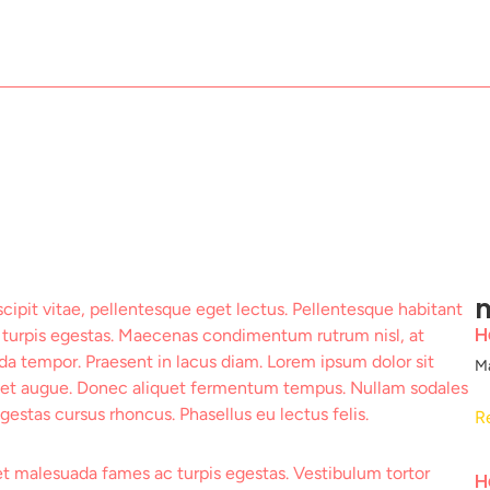
m
cipit vitae, pellentesque eget lectus. Pellentesque habitant
H
 turpis egestas. Maecenas condimentum rutrum nisl, at
da tempor. Praesent in lacus diam. Lorem ipsum dolor sit
M
diet augue. Donec aliquet fermentum tempus. Nullam sodales
estas cursus rhoncus. Phasellus eu lectus felis.
R
et malesuada fames ac turpis egestas. Vestibulum tortor
H