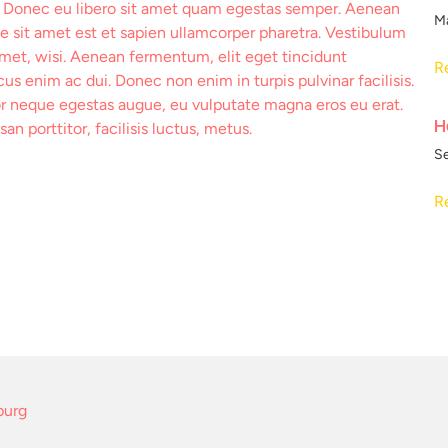
te. Donec eu libero sit amet quam egestas semper. Aenean
M
que sit amet est et sapien ullamcorper pharetra. Vestibulum
met, wisi. Aenean fermentum, elit eget tincidunt
R
s enim ac dui. Donec non enim in turpis pulvinar facilisis.
tor neque egestas augue, eu vulputate magna eros eu erat.
H
n porttitor, facilisis luctus, metus.
S
R
burg